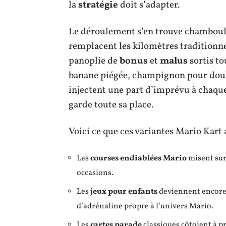
la
stratégie
doit s’adapter.
Le déroulement s’en trouve chamboulé
remplacent les kilomètres traditionn
panoplie de
bonus
et
malus
sortis to
banane piégée, champignon pour doub
injectent une part d’imprévu à chaque 
garde toute sa place.
Voici ce que ces variantes Mario Kart 
Les
courses endiablées Mario
misent sur 
occasions.
Les
jeux pour enfants
deviennent encore 
d’adrénaline propre à l’univers Mario.
Les
cartes parade
classiques côtoient à p