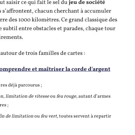
t saisir ce qui fait le sel du
jeu de société
ts s’affrontent, chacun cherchant à accumuler
rre des 1000 kilomètres. Ce grand classique des
 subtil entre obstacles et parades, chaque tour
virements.
autour de trois familles de cartes :
comprendre et maîtriser la corde d'argent
res déjà parcourus ;
on
,
limitation de vitesse
ou
feu rouge
, autant d’armes
es ;
fin de limitation
ou
feu vert
, toutes servent à repartir