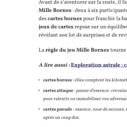
Avant de s’aventurer sur la route, il fau
Mille Bornes
: deux à six participan
des
cartes bornes
pour franchir la ba
jeux de cartes
repose sur un équilibre
révélant son lot de surprises et de re
La
règle du jeu Mille Bornes
tourne 
A lire aussi :
Exploration astrale : 
cartes bornes
: elles comptent les kilomèt
cartes attaque
:
panne d’essence
,
crevais
pour ralentir ou immobiliser vos adversair
cartes parade
:
essence
,
roue de secours
,
après un coup dur.