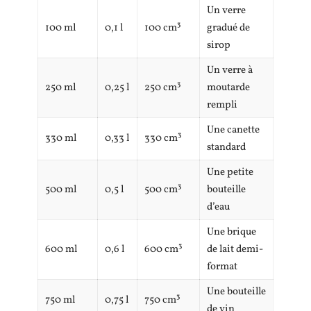
Un verre
100 ml
0,1 l
100 cm³
gradué de
sirop
Un verre à
250 ml
0,25 l
250 cm³
moutarde
rempli
Une canette
330 ml
0,33 l
330 cm³
standard
Une petite
500 ml
0,5 l
500 cm³
bouteille
d’eau
Une brique
600 ml
0,6 l
600 cm³
de lait demi-
format
Une bouteille
750 ml
0,75 l
750 cm³
de vin