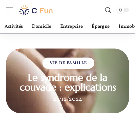
Activités
Domicile
Entreprise
Épargne
Immobi
VIE DE FAMILLE
Le syndrome de la
couvade : explications
29/12/2024