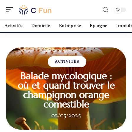
Activités
Domicile
Entreprise
Épargne
Immobi
ACTIVITÉS
Balade mycologique :
où et quand trouver le
champignon orange
comestible
02/03/2025